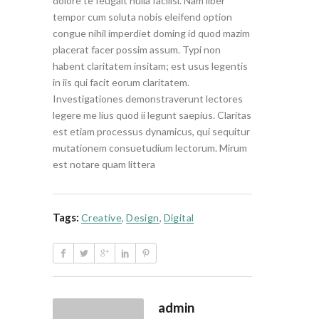
dolore te feugait nulla facilisi. Nam liber
tempor cum soluta nobis eleifend option
congue nihil imperdiet doming id quod mazim
placerat facer possim assum. Typi non
habent claritatem insitam; est usus legentis
in iis qui facit eorum claritatem.
Investigationes demonstraverunt lectores
legere me lius quod ii legunt saepius. Claritas
est etiam processus dynamicus, qui sequitur
mutationem consuetudium lectorum. Mirum
est notare quam littera
Tags:
Creative
,
Design
,
Digital
admin