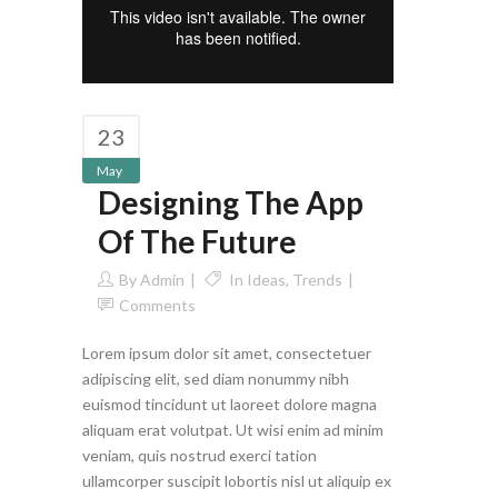
23
May
Designing The App
Of The Future
By
Admin
In
Ideas
,
Trends
Comments
Lorem ipsum dolor sit amet, consectetuer
adipiscing elit, sed diam nonummy nibh
euismod tincidunt ut laoreet dolore magna
aliquam erat volutpat. Ut wisi enim ad minim
veniam, quis nostrud exerci tation
ullamcorper suscipit lobortis nisl ut aliquip ex