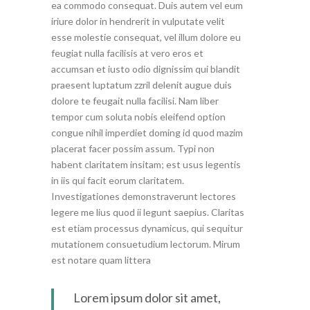
ea commodo consequat. Duis autem vel eum
iriure dolor in hendrerit in vulputate velit
esse molestie consequat, vel illum dolore eu
feugiat nulla facilisis at vero eros et
accumsan et iusto odio dignissim qui blandit
praesent luptatum zzril delenit augue duis
dolore te feugait nulla facilisi. Nam liber
tempor cum soluta nobis eleifend option
congue nihil imperdiet doming id quod mazim
placerat facer possim assum. Typi non
habent claritatem insitam; est usus legentis
in iis qui facit eorum claritatem.
Investigationes demonstraverunt lectores
legere me lius quod ii legunt saepius. Claritas
est etiam processus dynamicus, qui sequitur
mutationem consuetudium lectorum. Mirum
est notare quam littera
Lorem ipsum dolor sit amet,