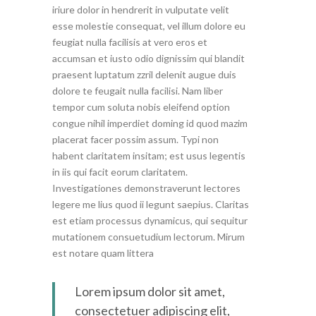
iriure dolor in hendrerit in vulputate velit
esse molestie consequat, vel illum dolore eu
feugiat nulla facilisis at vero eros et
accumsan et iusto odio dignissim qui blandit
praesent luptatum zzril delenit augue duis
dolore te feugait nulla facilisi. Nam liber
tempor cum soluta nobis eleifend option
congue nihil imperdiet doming id quod mazim
placerat facer possim assum. Typi non
habent claritatem insitam; est usus legentis
in iis qui facit eorum claritatem.
Investigationes demonstraverunt lectores
legere me lius quod ii legunt saepius. Claritas
est etiam processus dynamicus, qui sequitur
mutationem consuetudium lectorum. Mirum
est notare quam littera
Lorem ipsum dolor sit amet,
consectetuer adipiscing elit,