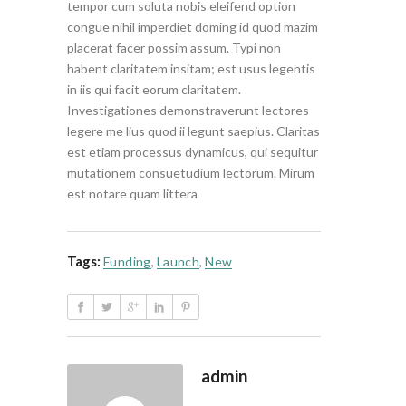
tempor cum soluta nobis eleifend option
congue nihil imperdiet doming id quod mazim
placerat facer possim assum. Typi non
habent claritatem insitam; est usus legentis
in iis qui facit eorum claritatem.
Investigationes demonstraverunt lectores
legere me lius quod ii legunt saepius. Claritas
est etiam processus dynamicus, qui sequitur
mutationem consuetudium lectorum. Mirum
est notare quam littera
Tags:
Funding
,
Launch
,
New
admin