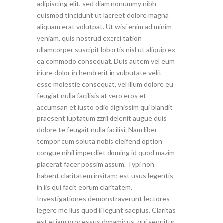
adipiscing elit, sed diam nonummy nibh
euismod tincidunt ut laoreet dolore magna
aliquam erat volutpat. Ut wisi enim ad minim
veniam, quis nostrud exerci tation
ullamcorper suscipit lobortis nisl ut aliquip ex
ea commodo consequat. Duis autem vel eum
iriure dolor in hendrerit in vulputate velit
esse molestie consequat, vel illum dolore eu
feugiat nulla facilisis at vero eros et
accumsan et iusto odio dignissim qui blandit
praesent luptatum zzril delenit augue duis
dolore te feugait nulla facilisi. Nam liber
tempor cum soluta nobis eleifend option
congue nihil imperdiet doming id quod mazim
placerat facer possim assum. Typi non
habent claritatem insitam; est usus legentis
in iis qui facit eorum claritatem.
Investigationes demonstraverunt lectores
legere me lius quod ii legunt saepius. Claritas
est etiam processus dynamicus, qui sequitur