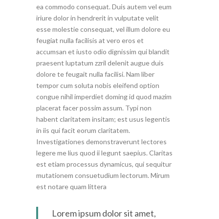
ea commodo consequat. Duis autem vel eum
iriure dolor in hendrerit in vulputate velit
esse molestie consequat, vel illum dolore eu
feugiat nulla facilisis at vero eros et
accumsan et iusto odio dignissim qui blandit
praesent luptatum zzril delenit augue duis
dolore te feugait nulla facilisi. Nam liber
tempor cum soluta nobis eleifend option
congue nihil imperdiet doming id quod mazim
placerat facer possim assum. Typi non
habent claritatem insitam; est usus legentis
in iis qui facit eorum claritatem.
Investigationes demonstraverunt lectores
legere me lius quod ii legunt saepius. Claritas
est etiam processus dynamicus, qui sequitur
mutationem consuetudium lectorum. Mirum
est notare quam littera
Lorem ipsum dolor sit amet,