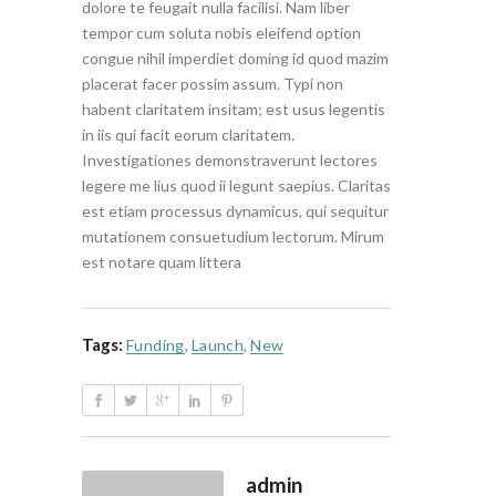
dolore te feugait nulla facilisi. Nam liber
tempor cum soluta nobis eleifend option
congue nihil imperdiet doming id quod mazim
placerat facer possim assum. Typi non
habent claritatem insitam; est usus legentis
in iis qui facit eorum claritatem.
Investigationes demonstraverunt lectores
legere me lius quod ii legunt saepius. Claritas
est etiam processus dynamicus, qui sequitur
mutationem consuetudium lectorum. Mirum
est notare quam littera
Tags:
Funding
,
Launch
,
New
admin