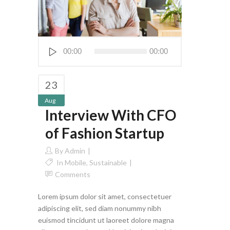
Audio
00:00
00:00
Player
23
Aug
Interview With CFO
of Fashion Startup
By
Admin
In
Mobile
,
Sustainable
Comments
Lorem ipsum dolor sit amet, consectetuer
adipiscing elit, sed diam nonummy nibh
euismod tincidunt ut laoreet dolore magna