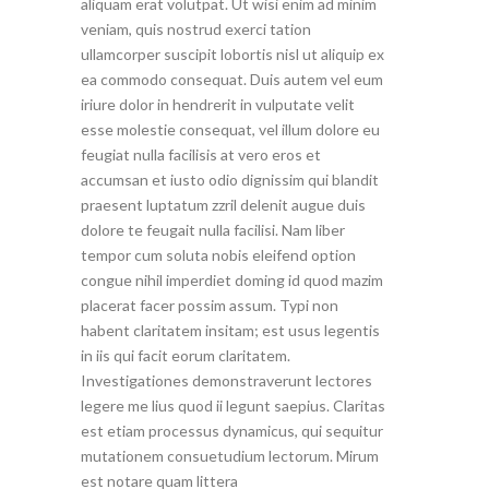
aliquam erat volutpat. Ut wisi enim ad minim
veniam, quis nostrud exerci tation
ullamcorper suscipit lobortis nisl ut aliquip ex
ea commodo consequat. Duis autem vel eum
iriure dolor in hendrerit in vulputate velit
esse molestie consequat, vel illum dolore eu
feugiat nulla facilisis at vero eros et
accumsan et iusto odio dignissim qui blandit
praesent luptatum zzril delenit augue duis
dolore te feugait nulla facilisi. Nam liber
tempor cum soluta nobis eleifend option
congue nihil imperdiet doming id quod mazim
placerat facer possim assum. Typi non
habent claritatem insitam; est usus legentis
in iis qui facit eorum claritatem.
Investigationes demonstraverunt lectores
legere me lius quod ii legunt saepius. Claritas
est etiam processus dynamicus, qui sequitur
mutationem consuetudium lectorum. Mirum
est notare quam littera