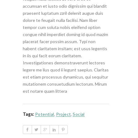
accumsan et iusto odio dignissim qui blandit
praesent luptatum zzril delenit augue duis
dolore te feugait nulla facilisi. Nam liber
tempor cum soluta nobis eleifend option
congue nihil imperdiet doming id quod mazim
placerat facer possim assum. Typi non
habent claritatem insitam; est usus legentis
in iis qui facit eorum claritatem.
Investigationes demonstraverunt lectores
legere me lius quod ii legunt saepius. Claritas
est etiam processus dynamicus, qui sequitur
mutationem consuetudium lectorum. Mirum
est notare quam littera
Tags:
Potential
,
Project
,
Social